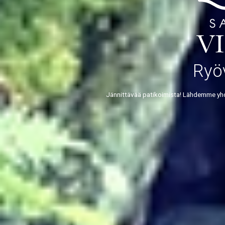
Ryö
Jännittävää patikoimista! Lähdemme yhdes